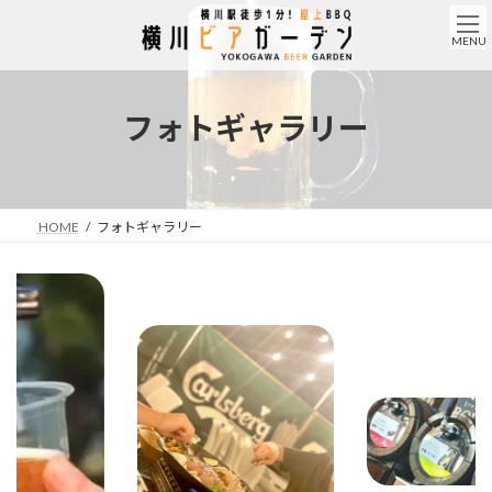
コ
ナ
ン
ビ
MENU
テ
ゲ
ン
ー
ツ
シ
フォトギャラリー
へ
ョ
ス
ン
キ
に
ッ
移
プ
動
HOME
フォトギャラリー