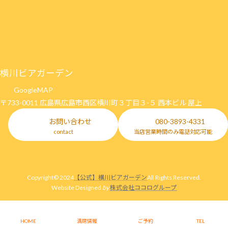
ア
ア
ア
ア
イ
イ
イ
イ
コ
コ
コ
コ
ン
ン
ン
ン
リ
リ
リ
リ
ン
ン
ン
ン
ク
ク
ク
ク
横川ビアガーデン
GoogleMAP
〒733-0011 広島県広島市西区横川町３丁目３-５ 西本ビル 屋上
お問い合わせ
080-3893-4331
contact
当店営業時間のみ電話対応可能
Copyright© 2024
【公式】横川ビアガーデン
All Rights Reserved.
Website Designed
by
株式会社ココログループ
HOME
満席情報
ご予約
TEL